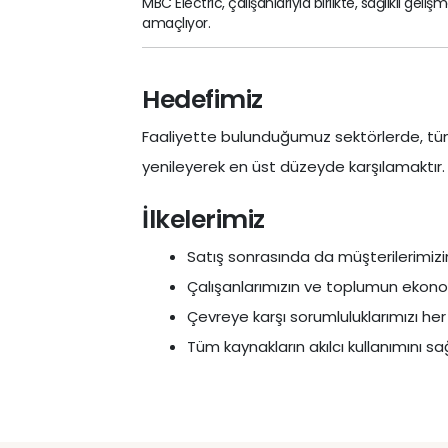
MBC Electric, çalışanlarıyla birlikte, sağlıklı ge
amaçlıyor.
Hedefimiz
Faaliyette bulunduğumuz sektörlerde, tüm müş
yenileyerek en üst düzeyde karşılamaktır.
İlkelerimiz
Satış sonrasında da müşterilerimiz
Çalışanlarımızın ve toplumun ekono
Çevreye karşı sorumluluklarımızı he
Tüm kaynakların akılcı kullanımını 