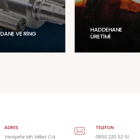
HADDEHANE
DANE VE RING
ÜRETIMI
ADRES
TELEFON
Yenişehir Mh. Millet Cd.
0850 220 52 51