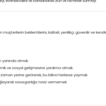
lişmeyi, evrensel kalite ve standartlarda ürün ve hizmetler sunmayı
terilerin beklentilerini, kaliteli, yenilikçi, güvenilir ve kendi
in yanında olmak.
mik ve sosyal gelişmesine yardımcı olmak.
r zaman yerine getirerek, bu bilinci herkese yaymak.
sağlayarak savurganlığa taviz vermemek.